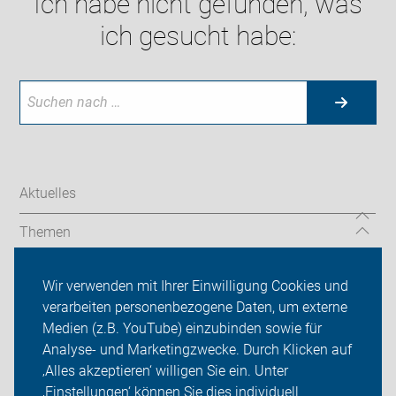
Ich habe nicht gefunden, was
ich gesucht habe:
Aktuelles
Themen
Infos Selm
Wir verwenden mit Ihrer Einwilligung Cookies und
verarbeiten personenbezogene Daten, um externe
ADFC Selm
Medien (z.B. YouTube) einzubinden sowie für
Sei dabei
Analyse- und Marketingzwecke. Durch Klicken auf
‚Alles akzeptieren‘ willigen Sie ein. Unter
Presse
‚Einstellungen‘ können Sie dies individuell