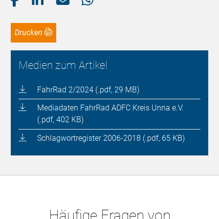
Drucken
Medien zum Artikel
FahrRad 2/2024 (.pdf, 29 MB)
Mediadaten FahrRad ADFC Kreis Unna e.V.
(.pdf, 402 KB)
Schlagwortregister 2006-2018 (.pdf, 65 KB)
Häufige Fragen von